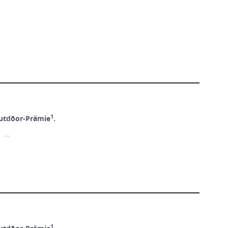
1
utdōor-Prämie
.
! …
1