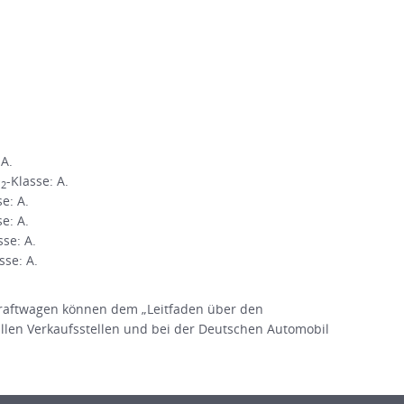
 A.
O
-Klasse: A.
2
se: A.
se: A.
sse: A.
sse: A.
raftwagen können dem „Leitfaden über den
en Verkaufsstellen und bei der Deutschen Automobil