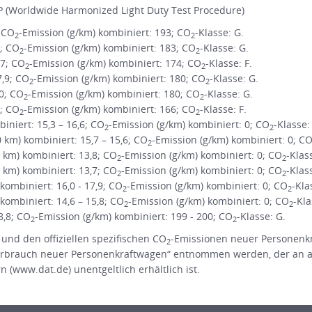
 (Worldwide Harmonized Light Duty Test Procedure)
; CO
-Emission (g/km) kombiniert: 193; CO
-Klasse: G.
2
2
1; CO
-Emission (g/km) kombiniert: 183; CO
-Klasse: G.
2
2
,7; CO
-Emission (g/km) kombiniert: 174; CO
-Klasse: F.
2
2
7,9; CO
-Emission (g/km) kombiniert: 180; CO
-Klasse: G.
2
2
,0; CO
-Emission (g/km) kombiniert: 180; CO
-Klasse: G.
2
2
3; CO
-Emission (g/km) kombiniert: 166; CO
-Klasse: F.
2
2
niert: 15,3 – 16,6; CO
-Emission (g/km) kombiniert: 0; CO
-Klasse:
2
2
m) kombiniert: 15,7 – 15,6; CO
-Emission (g/km) kombiniert: 0; C
2
km) kombiniert: 13,8; CO
-Emission (g/km) kombiniert: 0; CO
-Klas
2
2
km) kombiniert: 13,7; CO
-Emission (g/km) kombiniert: 0; CO
-Klas
2
2
ombiniert: 16,0 - 17,9; CO
-Emission (g/km) kombiniert: 0; CO
-Kla
2
2
ombiniert: 14,6 – 15,8; CO
-Emission (g/km) kombiniert: 0; CO
-Kla
2
2
8,8; CO
-Emission (g/km) kombiniert: 199 - 200; CO
-Klasse: G.
2
2
 und den offiziellen spezifischen CO
-Emissionen neuer Personenk
2
rbrauch neuer Personenkraftwagen“ entnommen werden, der an all
(www.dat.de) unentgeltlich erhältlich ist.