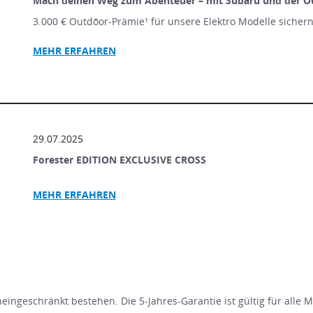
Mach deinen Weg zum Abenteuer – mit Subaru und der O
3.000 € Outdōor-Prämie¹ für unsere Elektro Modelle sicher
MEHR ERFAHREN
29.07.2025
Forester EDITION EXCLUSIVE CROSS
MEHR ERFAHREN
ingeschränkt bestehen. Die 5-Jahres-Garantie ist gültig für alle 