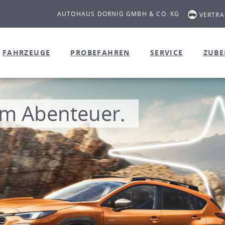
AUTOHAUS DORNIG GMBH & CO. KG
VERTR
FAHRZEUGE
PROBEFAHREN
SERVICE
ZUB
m Abenteuer.