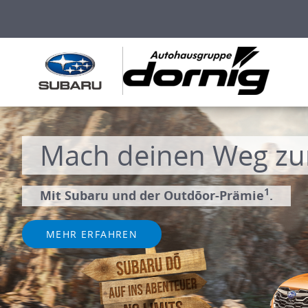
Mach deinen Weg zu
1
Mit Subaru und der Outdōor-Prämie
.
MEHR ERFAHREN