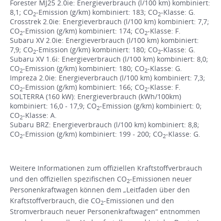
Forester MJ25 2.0ie: Energieverbrauch (l/100 km) kombiniert:
8,1; CO
-Emission (g/km) kombiniert: 183; CO
-Klasse: G.
2
2
Crosstrek 2.0ie: Energieverbrauch (l/100 km) kombiniert: 7,7;
CO
-Emission (g/km) kombiniert: 174; CO
-Klasse: F.
2
2
Subaru XV 2.0ie: Energieverbrauch (l/100 km) kombiniert:
7,9; CO
-Emission (g/km) kombiniert: 180; CO
-Klasse: G.
2
2
Subaru XV 1.6i: Energieverbrauch (l/100 km) kombiniert: 8,0;
CO
-Emission (g/km) kombiniert: 180; CO
-Klasse: G.
2
2
Impreza 2.0ie: Energieverbrauch (l/100 km) kombiniert: 7,3;
CO
-Emission (g/km) kombiniert: 166; CO
-Klasse: F.
2
2
SOLTERRA (160 kW): Energieverbrauch (kWh/100km)
kombiniert: 16,0 - 17,9; CO
-Emission (g/km) kombiniert: 0;
2
CO
-Klasse: A.
2
Subaru BRZ: Energieverbrauch (l/100 km) kombiniert: 8,8;
CO
-Emission (g/km) kombiniert: 199 - 200; CO
-Klasse: G.
2
2
Weitere Informationen zum offiziellen Kraftstoffverbrauch
und den offiziellen spezifischen CO
-Emissionen neuer
2
Personenkraftwagen können dem „Leitfaden über den
Kraftstoffverbrauch, die CO
-Emissionen und den
2
Stromverbrauch neuer Personenkraftwagen“ entnommen