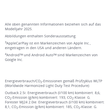
Alle oben genannten Informationen beziehen sich auf das
Modelljahr 2025.
Abbildungen enthalten Sonderausstattung.
3
AppleCarPlay ist ein Markenzeichen von Apple Inc.,
eingetragen in den USA und anderen Ländern.
4
Androidᵀᴹ und Android Autoᵀᴹ sind Markenzeichen von
Google Inc.
Energieverbrauch/CO
-Emissionen gemäß Prüfzyklus WLTP
2
(Worldwide Harmonized Light Duty Test Procedure)
Outback 2.5i: Energieverbrauch (l/100 km) kombiniert: 8,6;
CO
-Emission (g/km) kombiniert: 193; CO
-Klasse: G.
2
2
Forester MJ24 2.0ie: Energieverbrauch (l/100 km) kombiniert:
8,1; CO
-Emission (g/km) kombiniert: 185; CO
-Klasse: G.
2
2