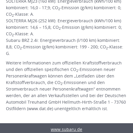
SOLTERRA MJ23 (160 kW): Energieverbrauch (kWh/100 km)
kombiniert: 16,0 - 17,9; CO
-Emission (g/km) kombiniert: 0;
2
CO
-Klasse: A.
2
SOLTERRA MJ26 (252 kW): Energieverbrauch (kWh/100 km)
kombiniert: 14,6 – 15,8; CO
-Emission (g/km) kombiniert: 0;
2
CO
-Klasse: A.
2
Subaru BRZ 2.4i: Energieverbrauch (l/100 km) kombiniert:
8,8; CO
-Emission (g/km) kombiniert: 199 - 200; CO
-Klasse:
2
2
G.
Weitere Informationen zum offiziellen Kraftstoffverbrauch
und den offiziellen spezifischen CO
-Emissionen neuer
2
Personenkraftwagen können dem „Leitfaden über den
Kraftstoffverbrauch, die CO
-Emissionen und den
2
Stromverbrauch neuer Personenkraftwagen“ entnommen
werden, der an allen Verkaufsstellen und bei der Deutschen
Automobil Treuhand GmbH Hellmuth-Hirth-Straße 1 - 73760
Ostfildern (www.dat.de) unentgeltlich erhältlich ist.
www.subaru.de